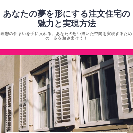
コ
ン
あなたの夢を形にする注文住宅の
テ
魅力と実現方法
ン
理想の住まいを手に入れる、あなたの思い描いた空間を実現するため
ツ
の一歩を踏み出そう！
へ
ス
コ
キ
ン
ッ
テ
プ
ン
ツ
へ
ス
キ
ッ
プ