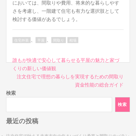
においては、間取りや費用、将来的な暮らしやす
さを考慮し、一階建て住宅も有力な選択肢として
検討する価値があるでしょう。
、
、
住宅外装
平屋
間取り
相場
投
誰もが快適で安心して暮らせる平屋の魅力と家づ
稿
くりの新しい価値観
ナ
注文住宅で理想の暮らしを実現するための間取り
ビ
資金性能の総合ガイド
ゲ
検索
ー
シ
検索
ョ
ン
最近の投稿
注文住宅で叶える未来志向の住まいづくり予算と間取りのバラン