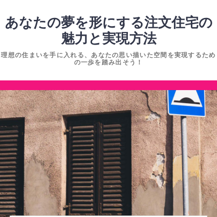
コ
ン
あなたの夢を形にする注文住宅の
テ
魅力と実現方法
ン
理想の住まいを手に入れる、あなたの思い描いた空間を実現するため
ツ
の一歩を踏み出そう！
へ
ス
コ
キ
ン
ッ
テ
プ
ン
ツ
へ
ス
キ
ッ
プ