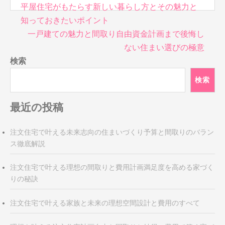
投
平屋住宅がもたらす新しい暮らし方とその魅力と
稿
知っておきたいポイント
ナ
一戸建ての魅力と間取り自由資金計画まで後悔し
ビ
ない住まい選びの極意
ゲ
検索
ー
シ
検索
ョ
ン
最近の投稿
注文住宅で叶える未来志向の住まいづくり予算と間取りのバラン
ス徹底解説
注文住宅で叶える理想の間取りと費用計画満足度を高める家づく
りの秘訣
注文住宅で叶える家族と未来の理想空間設計と費用のすべて