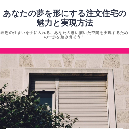
コ
ン
あなたの夢を形にする注文住宅の
テ
魅力と実現方法
ン
理想の住まいを手に入れる、あなたの思い描いた空間を実現するため
ツ
の一歩を踏み出そう！
へ
ス
コ
キ
ン
ッ
テ
プ
ン
ツ
へ
ス
キ
ッ
プ